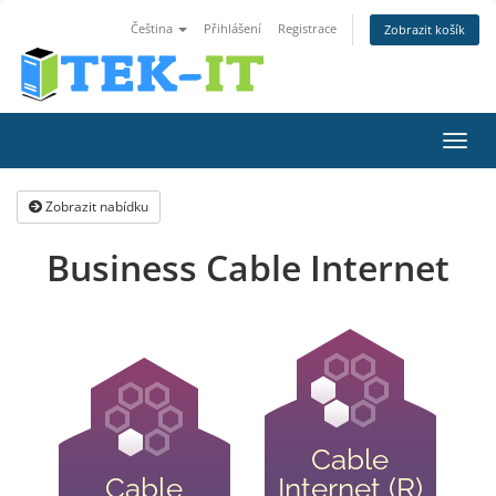
Čeština
Přihlášení
Registrace
Zobrazit košík
Přep
navig
Zobrazit nabídku
Business Cable Internet
Cable
Cable
Internet (R)