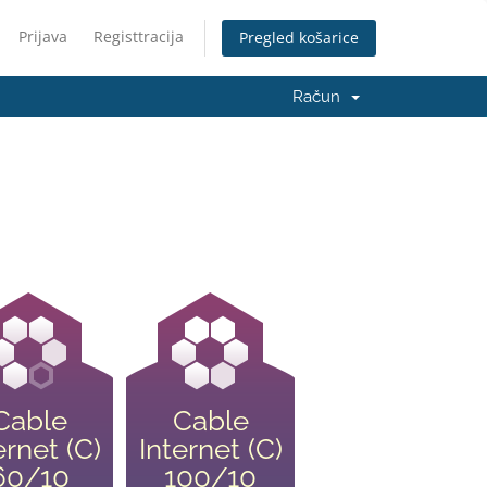
Prijava
Registtracija
Pregled košarice
Račun
Cable
Cable
ernet (C)
Internet (C)
60/10
100/10