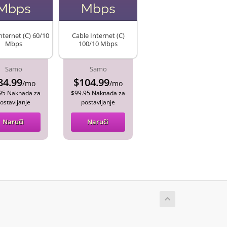
Mbps
Mbps
nternet (C) 60/10
Cable Internet (C)
Mbps
100/10 Mbps
Samo
Samo
84.99
$104.99
/mo
/mo
95 Naknada za
$99.95 Naknada za
ostavljanje
postavljanje
Naruči
Naruči