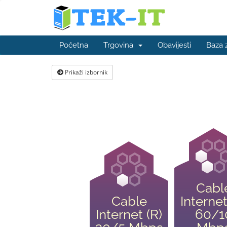
Početna
Trgovina
Obavijesti
Baza 
Prikaži izbornik
Cabl
Cable
Internet
Internet (R)
60/1