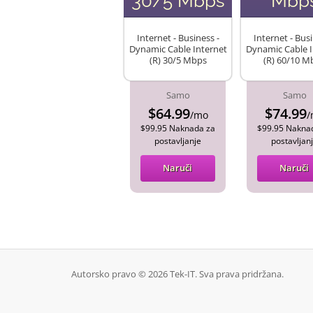
30/5 Mbps
Mbp
Internet - Business -
Internet - Busi
Dynamic Cable Internet
Dynamic Cable I
(R) 30/5 Mbps
(R) 60/10 M
Samo
Samo
$64.99
$74.99
/mo
/
$99.95 Naknada za
$99.95 Nakna
postavljanje
postavljan
Naruči
Naruči
Autorsko pravo © 2026 Tek-IT. Sva prava pridržana.