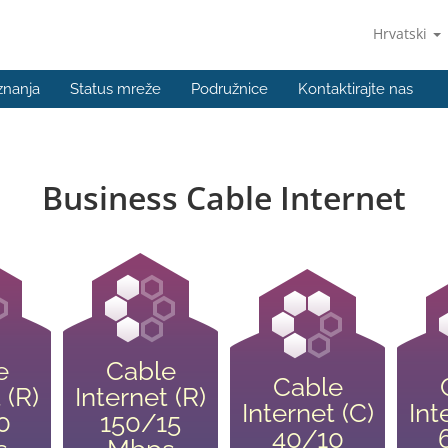
Hrvatski
znanja
Status mreže
Podružnice
Kontaktirajte nas
Business Cable Internet
e
Cable
Cable
 (R)
Internet (R)
Internet (C)
Int
0
150/15
40/10