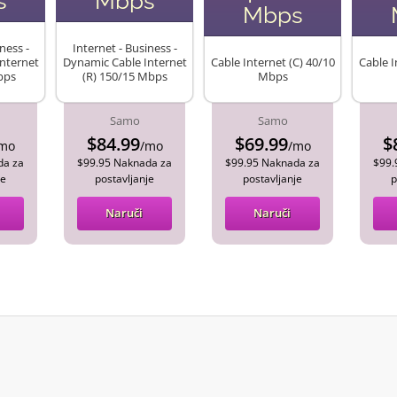
s
Mbps
Mbps
ness -
Internet - Business -
nternet
Dynamic Cable Internet
Cable Internet (C) 40/10
Cable I
bps
(R) 150/15 Mbps
Mbps
Samo
Samo
$84.99
$69.99
$
mo
/mo
/mo
da za
$99.95 Naknada za
$99.95 Naknada za
$99.
je
postavljanje
postavljanje
p
Naruči
Naruči