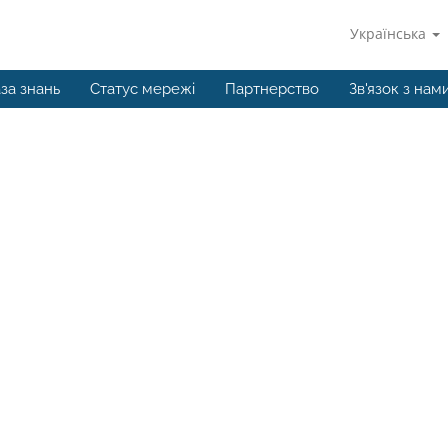
Українська
за знань
Статус мережі
Партнерство
Зв'язок з нам