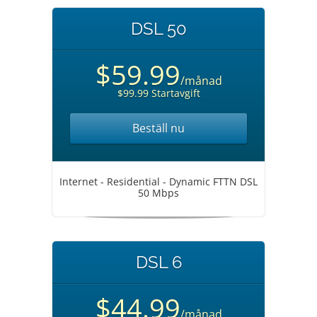
DSL 50
$59.99
/månad
$99.99 Startavgift
Beställ nu
Internet - Residential - Dynamic FTTN DSL
50 Mbps
DSL 6
$44.99
/månad