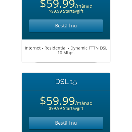
$59.99
/månad
$99.99 Startavgift
Beställ nu
Internet - Residential - Dynamic FTTN DSL
10 Mbps
DSL 15
$59.99
/månad
$99.99 Startavgift
Beställ nu