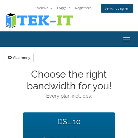
Svenska
Logga in
Registrera
Se kundvagnen
Växla
navig
Visa meny
Choose the right
bandwidth for you!
Every plan includes:
DSL 10