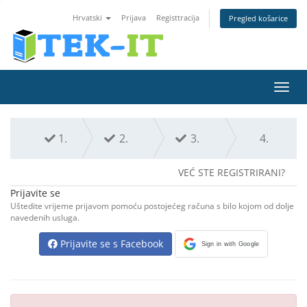
Hrvatski
Prijava
Registtracija
Pregled košarice
Preba
navig
1.
2.
3.
4.
VEĆ STE REGISTRIRANI?
Prijavite se
Uštedite vrijeme prijavom pomoću postojećeg računa s bilo kojom od dolje
navedenih usluga.
Prijavite se s Facebook
Sign in with Google