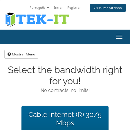
Português
Entrar
Registrar
Visualizar carrinho
Alter
nave
Mostrar Menu
Select the bandwidth right
for you!
No contracts, no limits!
Cable Internet (R) 30/5
Mbps